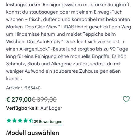
leistungsstarken Reinigungssystem mit starker Saugkraft
kannst du staubsaugen oder mit einem Einweg-Tuch
wischen – frisch, duftend und kompatibel mit bekannten
Marken. Das ClearView™ LiDAR findet geschickt den Weg
um Hindernisse herum und meidet Teppiche beim
Wischen. Das AutoEmpty™ Dock leert sich von selbst in
einen AllergenLock™-Beutel und sorgt so bis zu 90 Tage
lang für eine Reinigung ohne manuelle Eingriffe. Es hält
Schmutz, Staub und Allergene zurück, sodass du mit
weniger Aufwand ein saubereres Zuhause genießen
kannst.
Artikelnr.
f155440
Price reduced from
to
€ 279,00
€ 399,00
Verfügbarkeit:
Auf Lager
39 Bewertungen
Modell auswählen