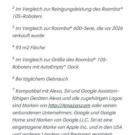
2
Im Vergleich zur Reinigungsleistung des Roomba®
105-Roboters
3
Im Vergleich zur Roomba
®
600-Serie, die vor 2026
verkauft wurde
4
93 m2 Fläche
5
Im Vergleich zur Größe des Roomba
®
105-
Roboters mit AutoEmpty
™
Dock
6
Bei täglichem Gebrauch
7
Kompatibel mit Alexa, Siri und Google Assistant-
fähigen Geräten Alexa und alle zugehörigen Logos
sind Marken von
http://Amazon.com
oder seinen
verbundenen Unternehmen. Google und Google
Home sind Marken von Google LLC. Siri ist eine
eingetragene Marke von Apple Inc. und in den USA
und anderen Ländern und Regionen registriert.