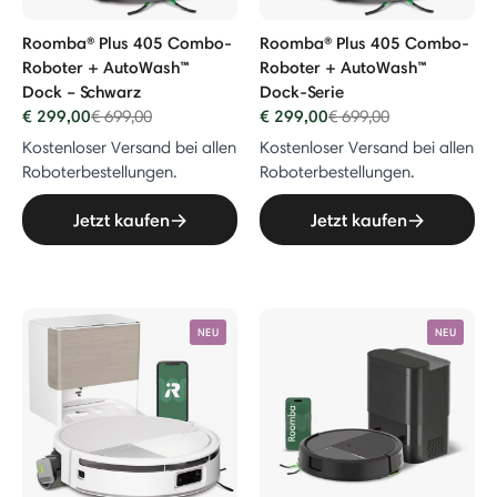
o Roboter
Roomba® Plus 405 Combo-
Roomba® Plus 405 Combo-
Roboter + AutoWash™
Roboter + AutoWash™
 Combo Roboter + AutoEmpty™ Dock
Dock – Schwarz
Dock-Serie
€ 299,00
Price reduced from
to
€ 299,00
Price reduced from
to
€ 699,00
€ 699,00
Kostenloser Versand bei allen
Kostenloser Versand bei allen
Vac Roboter + AutoEmpty™ Dock
Roboterbestellungen.
Roboterbestellungen.
Jetzt kaufen
Jetzt kaufen
er
r
NEU
NEU
einiger