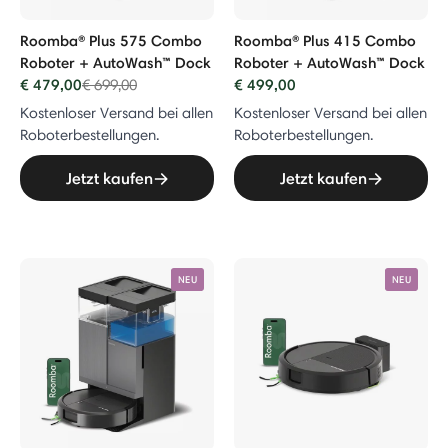
Roomba® Plus 575 Combo
Roomba® Plus 415 Combo
Roboter + AutoWash™ Dock
Roboter + AutoWash™ Dock
€ 479,00
Price reduced from
to
€ 499,00
€ 699,00
Kostenloser Versand bei allen
Kostenloser Versand bei allen
Roboterbestellungen.
Roboterbestellungen.
Jetzt kaufen
Jetzt kaufen
NEU
NEU