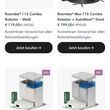
Roomba® 115 Combo
Roomba® Max 775 Combo
Roboter – Weiß
Roboter + AutoWash™ Dock
€ 179,00
Price reduced from
to
€ 799,00
Price reduced from
to
€ 249,00
€ 899,00
Kostenloser Versand bei allen
Kostenloser Versand bei allen
Roboterbestellungen.
Roboterbestellungen.
Jetzt kaufen
Jetzt kaufen
NEU
NEU