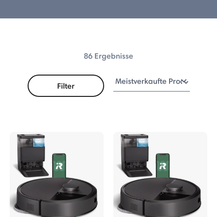
x 775 Combo
s 575 Combo
86 Ergebnisse
s 515 Combo
s 415 Combo
Filter
 Combo Serie
erie
r mit AutoEmpty™-Dock