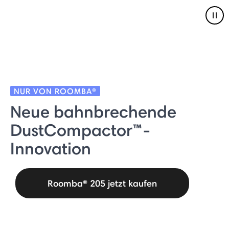
Pau
NUR VON ROOMBA®
Neue bahnbrechende
DustCompactor™-
Innovation
Roomba® 205 jetzt kaufen