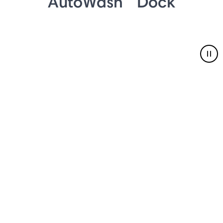
AutoWash™ Dock
Pau