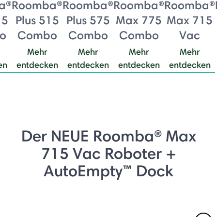
a®
Roomba®
Roomba®
Roomba®
Roomba®
15
Plus 515
Plus 575
Max 775
Max 715
o
Combo
Combo
Combo
Vac
Mehr
Mehr
Mehr
Mehr
en
entdecken
entdecken
entdecken
entdecken
Der NEUE Roomba® Max
715 Vac Roboter +
AutoEmpty™ Dock