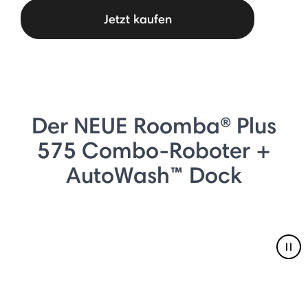
Jetzt kaufen
Der NEUE Roomba® Plus
575 Combo-Roboter +
AutoWash™ Dock
Pau