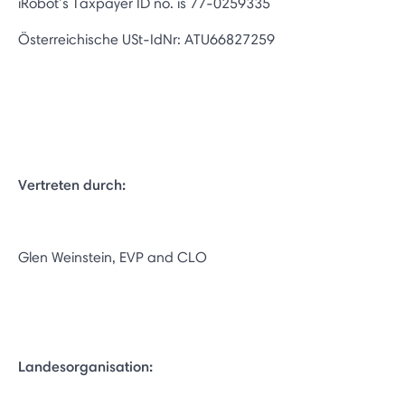
iRobot’s Taxpayer ID no. is 77-0259335
Österreichische USt-IdNr: ATU66827259
Vertreten durch:
Glen Weinstein, EVP and CLO
Landesorganisation: