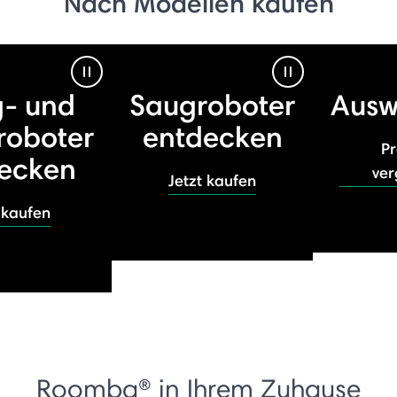
Nach Modellen kaufen
Pause Video
Pause Video
- und
Saugroboter
Ausw
roboter
entdecken
P
ecken
ver
Jetzt kaufen
 kaufen
Roomba® in Ihrem Zuhause