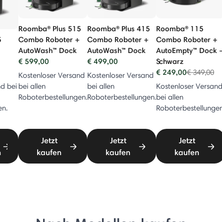
Roomba® Plus 515
Roomba® Plus 415
Roomba® 115
5
Combo Roboter +
Combo Roboter +
Combo Roboter +
AutoWash™ Dock
AutoWash™ Dock
AutoEmpty™ Dock 
€ 599,00
€ 499,00
Schwarz
uced from
o
€ 249,00
Price redu
to
€ 349,00
Kostenloser Versand
Kostenloser Versand
d bei
bei allen
bei allen
Kostenloser Versan
Roboterbestellungen.
Roboterbestellungen.
bei allen
en.
Roboterbestellungen
Jetzt
Jetzt
Jetzt
n
kaufen
kaufen
kaufen