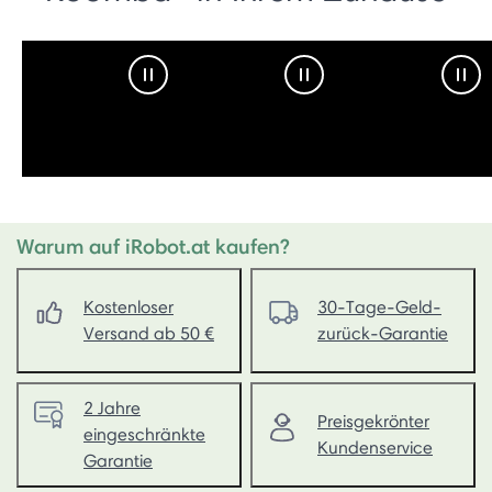
Pause Video
Pause Video
Pau
Warum auf iRobot.at kaufen?
Kostenloser
30-Tage-Geld-
Versand ab 50 €
zurück-Garantie
2 Jahre
Preisgekrönter
eingeschränkte
Kundenservice
Garantie