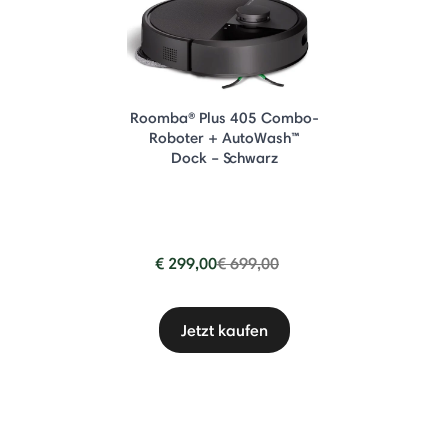
Roomba® Plus 405 Combo-
Roboter + AutoWash™
Dock – Schwarz
Price reduced from
to
€ 299,00
€ 699,00
Jetzt kaufen