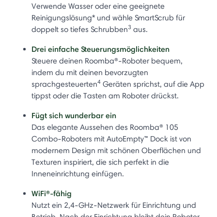
Verwende Wasser oder eine geeignete
Reinigungslösung* und wähle SmartScrub für
3
doppelt so tiefes Schrubben
aus.
Drei einfache Steuerungsmöglichkeiten
Steuere deinen Roomba®-Roboter bequem,
indem du mit deinen bevorzugten
4
sprachgesteuerten
Geräten sprichst, auf die App
tippst oder die Tasten am Roboter drückst.
Fügt sich wunderbar ein
Das elegante Aussehen des Roomba® 105
Combo-Roboters mit AutoEmpty™ Dock ist von
modernem Design mit schönen Oberflächen und
Texturen inspiriert, die sich perfekt in die
Inneneinrichtung einfügen.
WiFi®-fähig
Nutzt ein 2,4-GHz-Netzwerk für Einrichtung und
Betrieb. Nach der Einrichtung bleibt dein Roboter