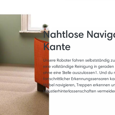
Nahtlose Navig
Kante
Unsere Roboter fahren selbstständig zu
eine vollständige Reinigung in gerade
ohne eine Stelle auszulassen1. Und du
fortschrittlicher Erkennungssensoren
Möbel navigieren, Treppen erkennen un
Haustierhinterlassenschaften vermeide