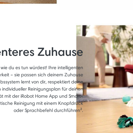
genteres Zuhause
e du es tun würdest! Ihre intelligenten
rkeit – sie passen sich deinem Zuhause
ssystem lernt von dir, respektiert deine
n individueller Reinigungsplan für deinen
ität mit der iRobot Home App und Smart-
tische Reinigung mit einem Knopfdruck
oder Sprachbefehl durchführen².