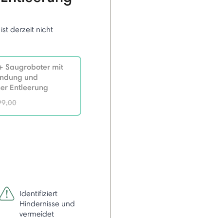
 ist derzeit nicht
 Saugroboter mit
ndung und
er Entleerung
ce reduced from
99,00
Identifiziert
Hindernisse und
vermeidet