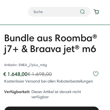
Bundle aus Roomba®
j7+ & Braava jet® m6
Artikelnr.
EMEA_j7plus_m6g
Price reduced from
to
€ 1.648,00
€ 1.698,00
Kostenloser Versand bei allen Roboterbestellungen
Verfügbarkeit:
Dieser Artikel ist derzeit nicht
verfügbar