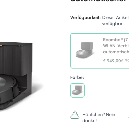
Verfügbarkeit:
Dieser Artikel
verfügbar
Roomba® j7+
WLAN-Verbi
automatisch
Pri
€ 949,00
€ 9
to
selected
Farbe:
selected
Häufchen? Nein
danke!