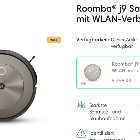
Roomba® j9 Sa
mit WLAN-Ver
Verfügbarkeit:
Dieser Artikel
NULL
verfügbar
Roomba® j9 
WLAN-Verb
€ 799,00
selected
Stärkste
Schmutz- und
Staubaufnahme
Identifiziert
Hindernisse und