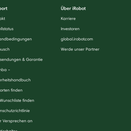
port
Über iRobot
akt
Karriere
llstatus
Investoren
andbedingungen
global.irobot.com
ausch
Werde unser Partner
sendungen & Garantie
mba –
erheitshandbuch
orten finden
 Wunschliste finden
nschutzrichtlinie
r Versprechen an
tierhalter