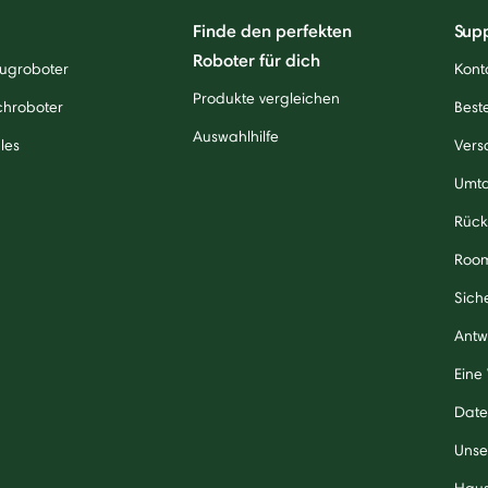
Finde den perfekten
Sup
Roboter für dich
ugroboter
Kont
Produkte vergleichen
chroboter
Beste
Auswahlhilfe
les
Vers
Umt
Rück
Roo
Sich
Antw
Eine
Date
Unse
Haus