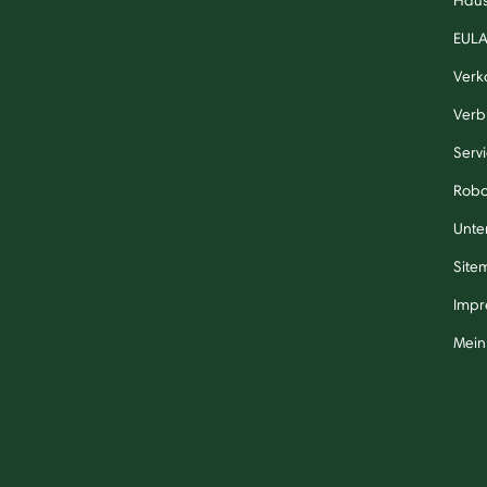
EUL
Verk
Verb
Serv
Robo
Unte
Site
Impr
Mein