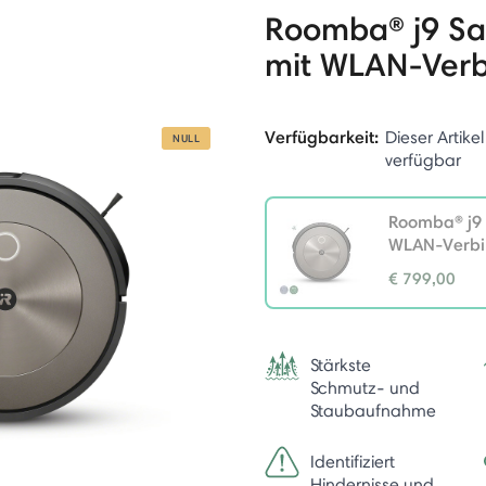
Roomba® j9 Sa
mit WLAN-Ver
Verfügbarkeit:
Dieser Artikel
NULL
verfügbar
Roomba® j9 
WLAN-Verb
€ 799,00
selected
Stärkste
Schmutz- und
Staubaufnahme
Identifiziert
Hindernisse und