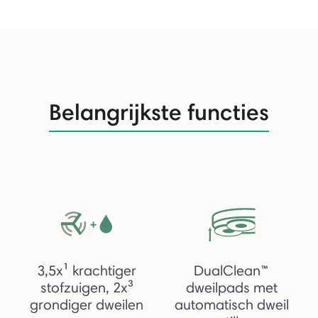
Belangrijkste functies
3,5x¹ krachtiger
DualClean™
stofzuigen, 2x³
dweilpads met
grondiger dweilen
automatisch dweil