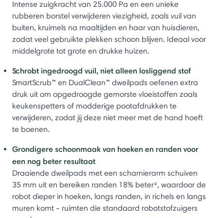
Intense zuigkracht van 25.000 Pa en een unieke
rubberen borstel verwijderen viezigheid, zoals vuil van
buiten, kruimels na maaltijden en haar van huisdieren,
zodat veel gebruikte plekken schoon blijven. Ideaal voor
middelgrote tot grote en drukke huizen.
Schrobt ingedroogd vuil, niet alleen losliggend stof
SmartScrub™ en DualClean™ dweilpads oefenen extra
druk uit om opgedroogde gemorste vloeistoffen zoals
keukenspetters of modderige pootafdrukken te
verwijderen, zodat jij deze niet meer met de hand hoeft
te boenen.
Grondigere schoonmaak van hoeken en randen voor
een nog beter resultaat
Draaiende dweilpads met een scharnierarm schuiven
35 mm uit en bereiken randen 18% beter⁴, waardoor de
robot dieper in hoeken, langs randen, in richels en langs
muren komt - ruimten die standaard robotstofzuigers