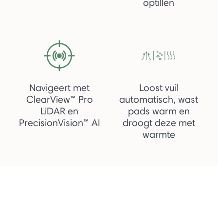
optillen
Navigeert met
Loost vuil
ClearView™ Pro
automatisch, wast
LiDAR en
pads warm en
PrecisionVision™ AI
droogt deze met
warmte