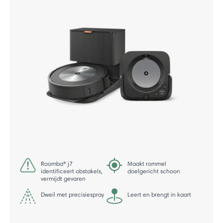
Roomba® j7
Maakt rommel
identificeert obstakels,
doelgericht schoon
vermijdt gevaren
Dweil met precisiespray
Leert en brengt in kaart