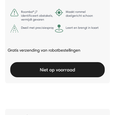
Roomba® j7
Maakt rommel
identificeert obstakels,
doelgericht schoon
vermijdt gevaren
Dweil met precisiespray
Leert en brengt in kaart
Gratis verzending van robotbestellingen
Niet op voorraad