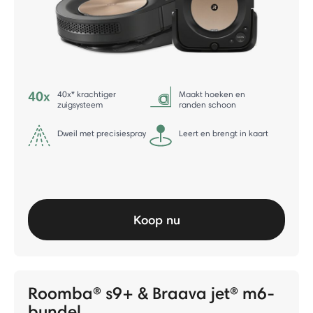
40x* krachtiger
Maakt hoeken en
zuigsysteem
randen schoon
Dweil met precisiespray
Leert en brengt in kaart
Koop nu
Roomba® s9+ & Braava jet® m6-
bundel