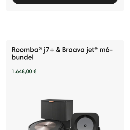
Roomba® j7+ & Braava jet® m6-
bundel
1.648,00 €