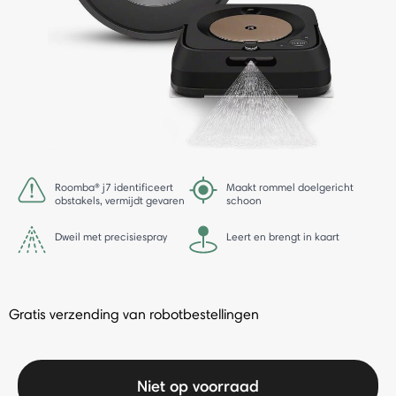
Roomba® j7 identificeert
Maakt rommel doelgericht
obstakels, vermijdt gevaren
schoon
Dweil met precisiespray
Leert en brengt in kaart
Gratis verzending van robotbestellingen
Niet op voorraad