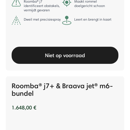
Roomba® j7
Maakt rommel
identificeert obstakels,
doelgericht schoon
vermijdt gevaren
Dweil met precisiespray
Leert en brengt in kaart
Niet op voorraad
Roomba® j7+ & Braava jet® m6-
bundel
1.648,00 €