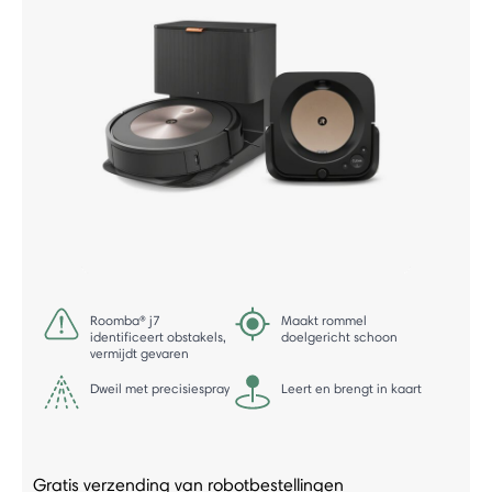
Roomba® j7
Maakt rommel
identificeert obstakels,
doelgericht schoon
vermijdt gevaren
Dweil met precisiespray
Leert en brengt in kaart
Gratis verzending van robotbestellingen