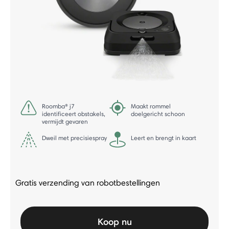
Roomba® j7
Maakt rommel
identificeert obstakels,
doelgericht schoon
vermijdt gevaren
Dweil met precisiespray
Leert en brengt in kaart
Gratis verzending van robotbestellingen
Koop nu