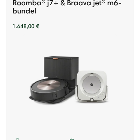
Roomba® j7+ & Braava jet® m6-
bundel
1.648,00 €