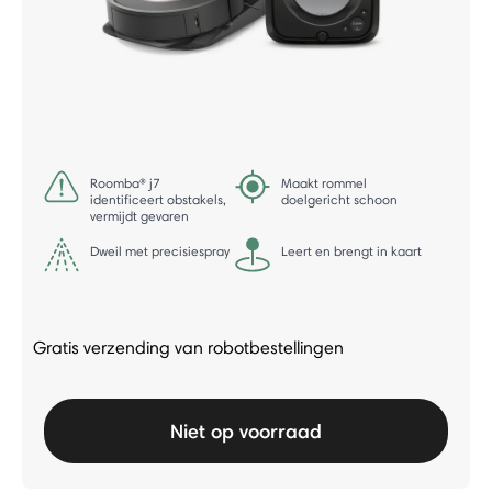
Roomba® j7
Maakt rommel
identificeert obstakels,
doelgericht schoon
vermijdt gevaren
Dweil met precisiespray
Leert en brengt in kaart
Gratis verzending van robotbestellingen
Niet op voorraad