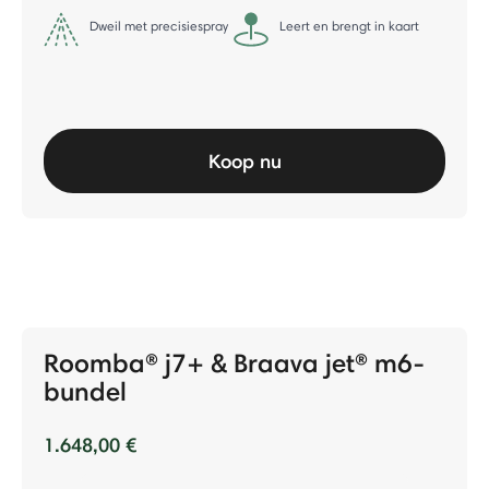
Dweil met precisiespray
Leert en brengt in kaart
Koop nu
Roomba® j7+ & Braava jet® m6-
bundel
1.648,00 €