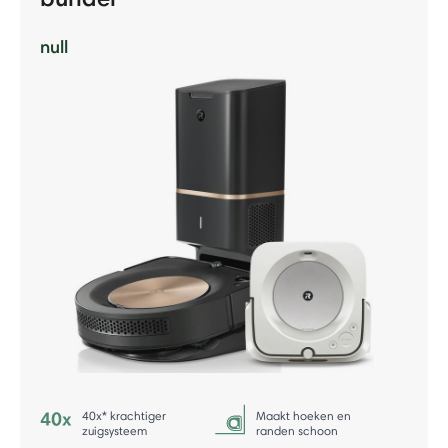
null
40x* krachtiger
Maakt hoeken en
zuigsysteem
randen schoon