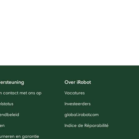
ersteuning
Over iRobot
 contact met ons op
Vacatures
lstatus
Investeerders
endbeleid
global.irobot.com
len
Indice de Réparabilité
urneren en garantie