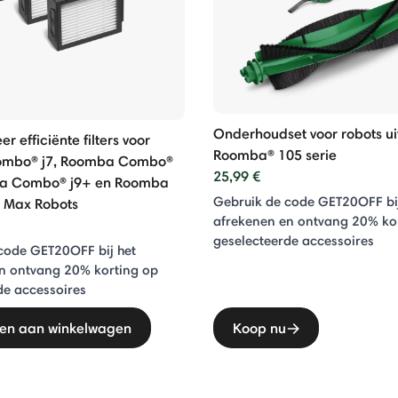
Onderhoudset voor robots ui
er efficiënte filters voor
Roomba® 105 serie
mbo® j7, Roomba Combo®
25,99 €
ba Combo® j9+ en Roomba
Gebruik de code GET20OFF bij
 Max Robots
afrekenen en ontvang 20% ​​ko
geselecteerde accessoires
code GET20OFF bij het
n ontvang 20% ​​korting op
de accessoires
en aan winkelwagen
Koop nu