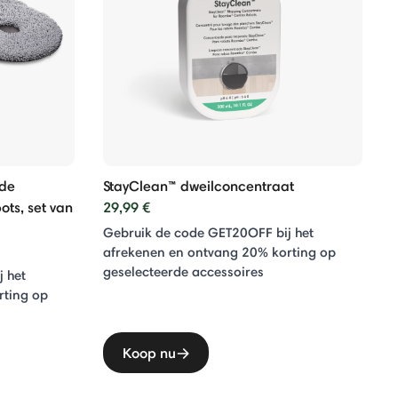
 de
StayClean™ dweilconcentraat
ts, set van
29,99 €
Gebruik de code GET20OFF bij het
afrekenen en ontvang 20% ​​korting op
geselecteerde accessoires
 het
rting op
Koop nu