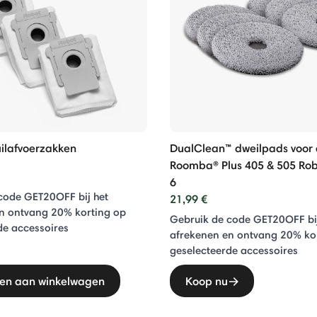
uilafvoerzakken
DualClean™ dweilpads voor
Roomba® Plus 405 & 505 Robo
6
code GET20OFF bij het
21,99 €
n ontvang 20% ​​korting op
Gebruik de code GET20OFF bij
de accessoires
afrekenen en ontvang 20% ​​ko
geselecteerde accessoires
en aan winkelwagen
Koop nu