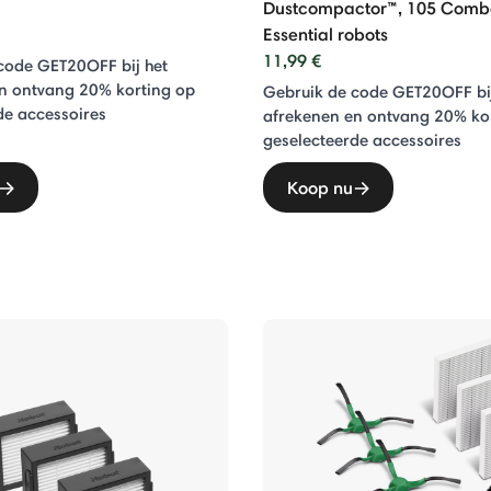
Dustcompactor™, 105 Com
Essential robots
11,99 €
code GET20OFF bij het
n ontvang 20% ​​korting op
Gebruik de code GET20OFF bij
de accessoires
afrekenen en ontvang 20% ​​ko
geselecteerde accessoires
Koop nu