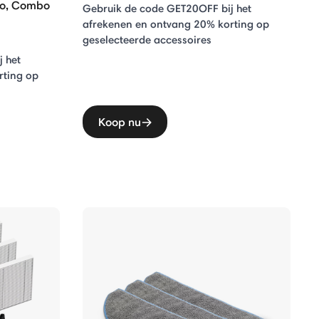
bo, Combo
Gebruik de code GET20OFF bij het
afrekenen en ontvang 20% ​​korting op
geselecteerde accessoires
 het
rting op
Koop nu