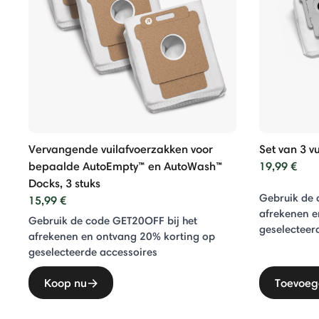
dingen
Vervangende vuilafvoerzakken voor
Set van 3 v
bepaalde AutoEmpty™ en AutoWash™
19,99 €
Docks, 3 stuks
Gebruik de 
15,99 €
afrekenen e
Gebruik de code GET20OFF bij het
geselecteer
afrekenen en ontvang 20% ​​korting op
geselecteerde accessoires
Koop nu
Toevoeg