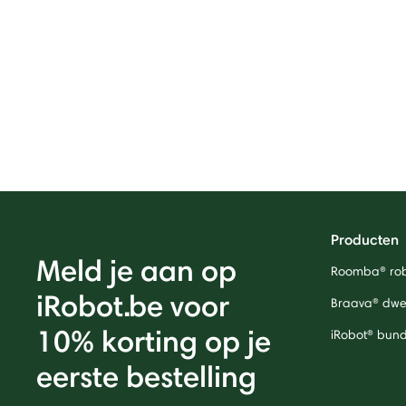
Producten
Meld je aan op
Roomba® rob
iRobot.be voor
Braava® dwei
10% korting op je
iRobot® bund
eerste bestelling