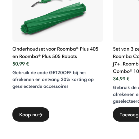
Onderhoudset voor Roomba® Plus 405
Set van 3 ze
en Roomba® Plus 505 Robots
Roomba Co
50,99 €
j7+, Room
Combo® 10
Gebruik de code GET20OFF bij het
34,99 €
afrekenen en ontvang 20% ​​korting op
geselecteerde accessoires
Gebruik de 
afrekenen e
geselecteer
Koop nu
Toevoeg