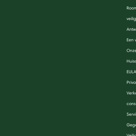
Roo
veil
Antw
Een 
Onze
Huis
EUL
Priv
Verk
cons
Serv
Gege
Veil