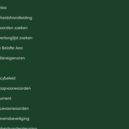
mba
igheidshandleiding
oorden zoeken
verlanglijst zoeken
 Belofte Aan
diereigenaren
A
acybeleid
oopvoorwaarden
ument
icevoorwaarden
vensbeveiliging
igheidsondersteuning