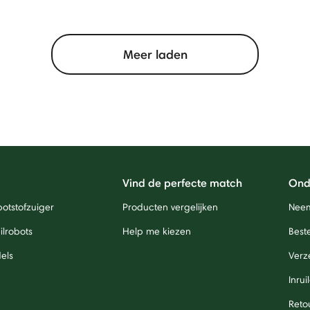
Meer laden
Vind de perfecte match
Ond
otstofzuiger
Producten vergelijken
Neem
lrobots
Help me kiezen
Beste
els
Verz
Inrui
Reto