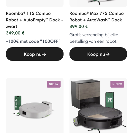
Roomba® 115 Combo
Roomba® Max 775 Combo
Robot + AutoEmpty™ Dock -
Robot + AutoWash™ Dock
zwart
899,00 €
349,00 €
Gratis verzending bij elke
-100€ met code “100OFF”
bestelling van een robot.
Koop nu
Koop nu
NIEUW
NIEUW