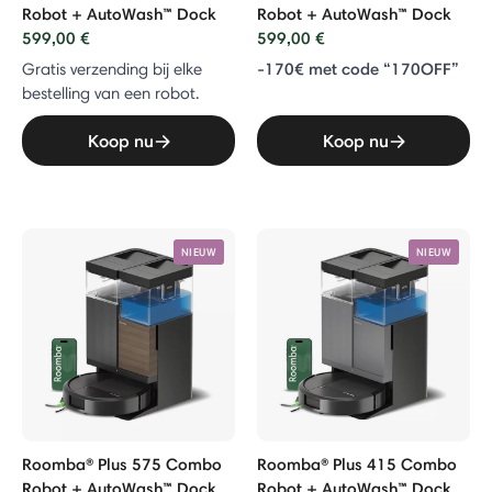
Robot + AutoWash™ Dock
Robot + AutoWash™ Dock
599,00 €
599,00 €
-170€ met code “170OFF”
Gratis verzending bij elke
bestelling van een robot.
Koop nu
Koop nu
NIEUW
NIEUW
Roomba® Plus 575 Combo
Roomba® Plus 415 Combo
Robot + AutoWash™ Dock
Robot + AutoWash™ Dock