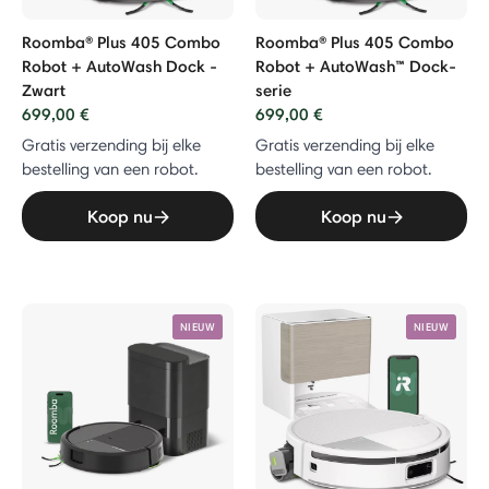
bo Robot
Roomba® Plus 405 Combo
Roomba® Plus 405 Combo
Robot + AutoWash Dock -
Robot + AutoWash™ Dock-
 Combo Robot + AutoEmpty™ Dock
Zwart
serie
699,00 €
699,00 €
Gratis verzending bij elke
Gratis verzending bij elke
Vac Robot + AutoEmpty™ Dock
bestelling van een robot.
bestelling van een robot.
Koop nu
Koop nu
uiger
NIEUW
NIEUW