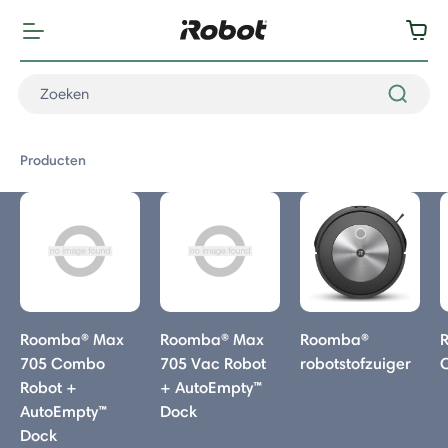
Producten
Producten
Roomba® Max
Roomba® Max
Roomba®
705 Combo
705 Vac Robot
robotstofzuiger
otstofzuiger
Robot +
+ AutoEmpty™
AutoEmpty™
Dock
Max 715 Vac
Dock