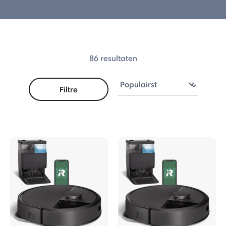
 Max 775 Combo
Plus 575 Combo
86 resultaten
Plus 515 Combo
Plus 415 Combo
Filtre
115 Combo Serie
erie
bo Robot + AutoEmpty™ Dock