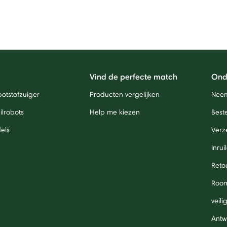
Vind de perfecte match
Ond
otstofzuiger
Producten vergelijken
Neem
lrobots
Help me kiezen
Beste
els
Verz
Inrui
Reto
Roo
veil
Antw