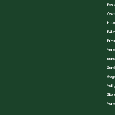
Een 
Onze
Huis
EUL
Priv
Verk
cons
Serv
Gege
Veil
Site
Verw