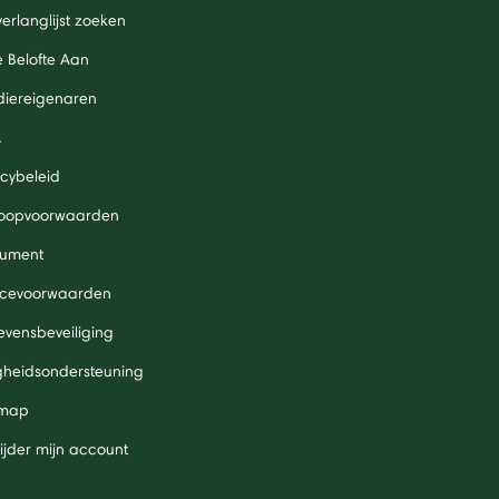
verlanglijst zoeken
 Belofte Aan
diereigenaren
A
acybeleid
oopvoorwaarden
ument
icevoorwaarden
vensbeveiliging
igheidsondersteuning
 map
ijder mijn account