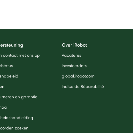
ersteuning
Over iRobot
 contact met ons op
Vacatures
lstatus
Investeerders
endbeleid
global.irobot.com
len
Indice de Réparabilité
urneren en garantie
mba
igheidshandleiding
oorden zoeken