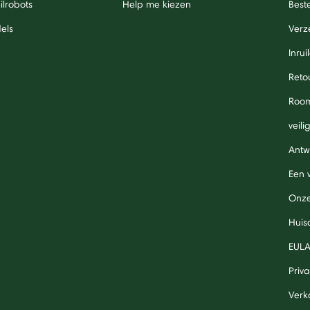
lrobots
Help me kiezen
Beste
els
Verz
Inrui
Reto
Roo
veil
Antw
Een 
Onze
Huis
EUL
Priv
Verk