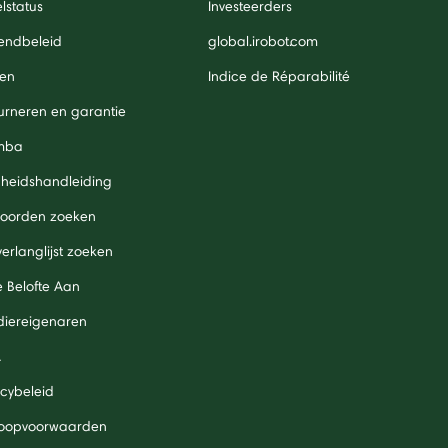
lstatus
Investeerders
endbeleid
global.irobot.com
len
Indice de Réparabilité
urneren en garantie
mba
igheidshandleiding
oorden zoeken
verlanglijst zoeken
 Belofte Aan
diereigenaren
A
acybeleid
oopvoorwaarden