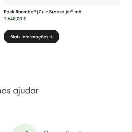
Pack Roomba® j7+ e Braava jet® m6
1.648,00 €
Mais informações
mos ajudar