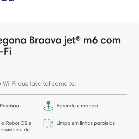
regona Braava jet® m6 com
-Fi
Wi-Fi que lava tal como tu.
 Precisão
Aprende e mapeia
 o iRobot OS e
Limpa em linhas paralelas
 assistente de