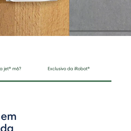
a jet® m6?
Exclusivo da iRobot®
a em
ida