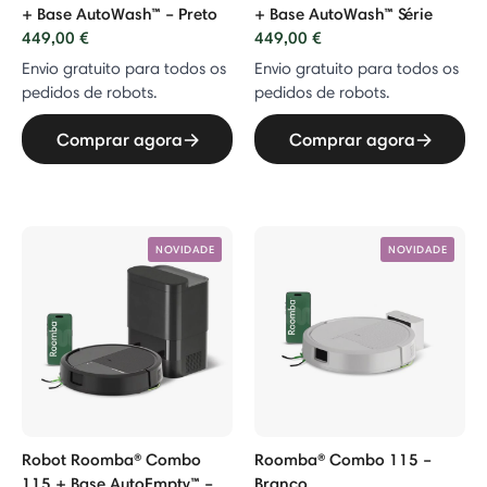
+ Base AutoWash™ – Preto
+ Base AutoWash™ Série
449,00 €
449,00 €
Vac + Base AutoEmpty™
Envio gratuito para todos os
Envio gratuito para todos os
pedidos de robots.
pedidos de robots.
Comprar agora
Comprar agora
s Roomba®
5
05 + Base AutoEmpty™
NOVIDADE
NOVIDADE
raava®
Robot Roomba® Combo
Roomba® Combo 115 –
115 + Base AutoEmpty™ –
Branco