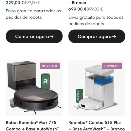
329,00 €
Price reduced from
to
– Branco
499,00 €
699,00 €
Price reduced from
to
899,00 €
Envio gratuito para todos os
pedidos de robots.
Envio gratuito para todos os
pedidos de robots.
Comprar agora
Comprar agora
NOVIDADE
NOVIDADE
Robot Roomba® Max 775
Roomba® Combo 515 Plus
Combo + Base AutoWash™
+ Base AutoWash™ – Branco