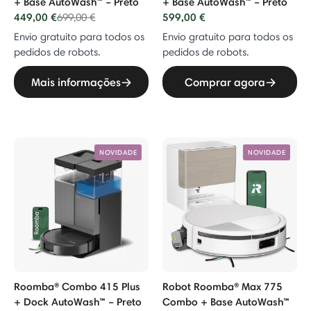
+ Base AutoWash™ – Preto
+ Base AutoWash™ – Preto
449,00 €
Price reduced from
to
599,00 €
699,00 €
Envio gratuito para todos os
Envio gratuito para todos os
pedidos de robots.
pedidos de robots.
Mais informações
Comprar agora
NOVIDADE
NOVIDADE
Roomba® Combo 415 Plus
Robot Roomba® Max 775
+ Dock AutoWash™ – Preto
Combo + Base AutoWash™