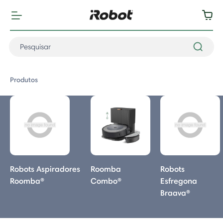
Produtos
rodutos
Robots Aspiradores
Roomba
Robots
Roomba®
Combo®
Esfregona
Roomba
Braava®
ba® Max 715 Vac