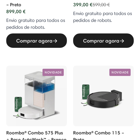
– Preto
399,00 €
Price reduced from
to
599,00 €
899,00 €
Envio gratuito para todos os
Envio gratuito para todos os
pedidos de robots.
pedidos de robots.
Comprar agora
Comprar agora
NOVIDADE
NOVIDADE
Roomba® Combo 575 Plus
Roomba® Combo 115 –
+ Base AutoWash™ – Branco
Preto