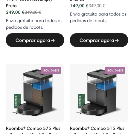
Preto
149,00 €
Price reduced from
to
349,00 €
249,00 €
Price reduced from
to
349,00 €
Envio gratuito para todos os
Envio gratuito para todos os
pedidos de robots.
pedidos de robots.
Comprar agora
Comprar agora
NOVIDADE
NOVIDADE
Roomba® Combo 575 Plus
Roomba® Combo 515 Plus