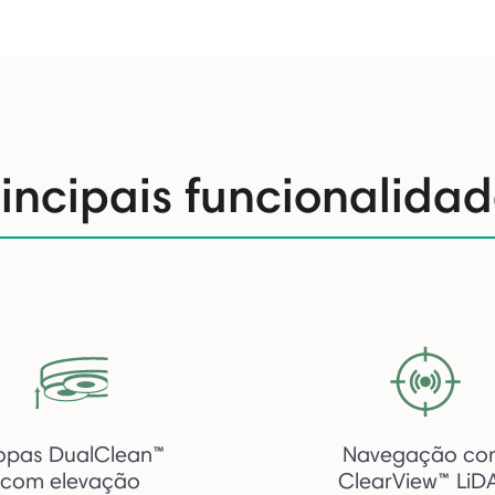
rincipais funcionalidad
pas DualClean™
Navegação co
com elevação
ClearView™ LiD