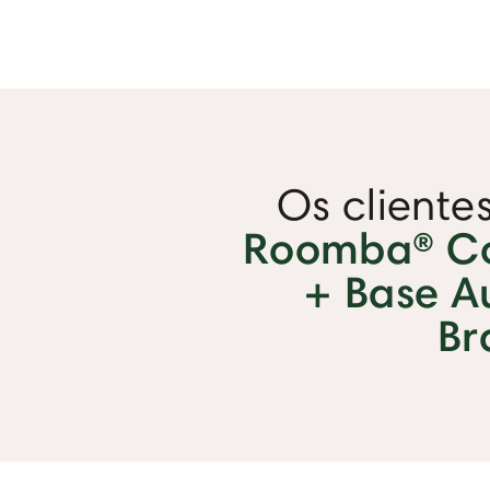
Os cliente
Roomba® Co
+ Base A
Br