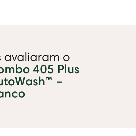
s avaliaram o
mbo 405 Plus
utoWash™ –
anco