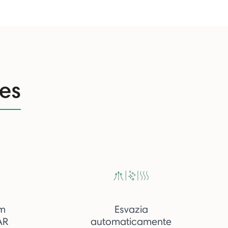
es
m
Esvazia
AR
automaticamente