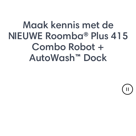
Maak kennis met de
NIEUWE Roomba® Plus 415
Combo Robot +
AutoWash™ Dock
Pau