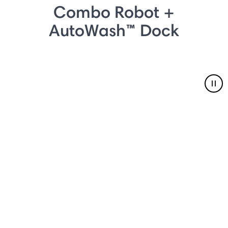
Combo Robot +
AutoWash™ Dock
Pau