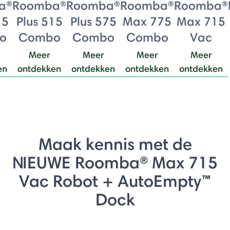
a®
Roomba®
Roomba®
Roomba®
Roomba®
15
Plus 515
Plus 575
Max 775
Max 715
o
Combo
Combo
Combo
Vac
Meer
Meer
Meer
Meer
en
ontdekken
ontdekken
ontdekken
ontdekken
Maak kennis met de
NIEUWE Roomba® Max 715
Vac Robot + AutoEmpty™
Dock