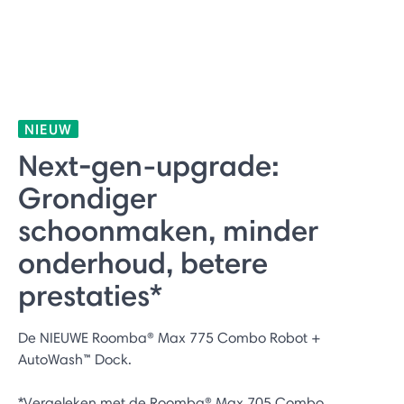
NIEUW
Next‑gen-upgrade:
Grondiger
schoonmaken, minder
onderhoud, betere
prestaties*
De NIEUWE Roomba® Max 775 Combo Robot +
AutoWash™ Dock.
*Vergeleken met de Roomba® Max 705 Combo