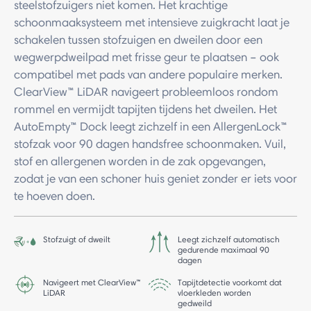
steelstofzuigers niet komen. Het krachtige
schoonmaaksysteem met intensieve zuigkracht laat je
schakelen tussen stofzuigen en dweilen door een
wegwerpdweilpad met frisse geur te plaatsen – ook
compatibel met pads van andere populaire merken.
ClearView™ LiDAR navigeert probleemloos rondom
rommel en vermijdt tapijten tijdens het dweilen. Het
AutoEmpty™ Dock leegt zichzelf in een AllergenLock™
stofzak voor 90 dagen handsfree schoonmaken. Vuil,
stof en allergenen worden in de zak opgevangen,
zodat je van een schoner huis geniet zonder er iets voor
te hoeven doen.
Stofzuigt of dweilt
Leegt zichzelf automatisch
gedurende maximaal 90
dagen
Navigeert met ClearView™
Tapijtdetectie voorkomt dat
LiDAR
vloerkleden worden
gedweild