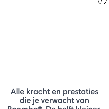
Pau
Alle kracht en prestaties
die je verwacht van
Roomba®. De helft kleiner.