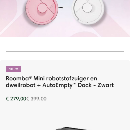
NIEUW
Roomba® Mini robotstofzuiger en
dweilrobot + AutoEmpty™ Dock - Zwart
Price reduced from
to
€ 279,00
€ 399,00