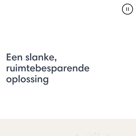
Pau
Een slanke,
ruimtebesparende
oplossing