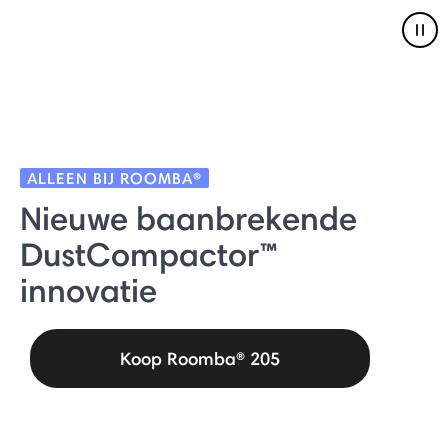
Pau
ALLEEN BIJ ROOMBA®
Nieuwe baanbrekende
DustCompactor™
innovatie
Koop Roomba® 205