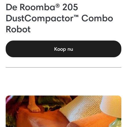
De Roomba® 205
DustCompactor™ Combo
Robot
Koop nu