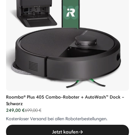
Roomba® Plus 405 Combo-Roboter + AutoWash™ Dock –
Schwarz
249,00 €
Price reduced from
to
699,00 €
Kostenloser Versand bei allen Roboterbestellungen.
Jetzt kaufen