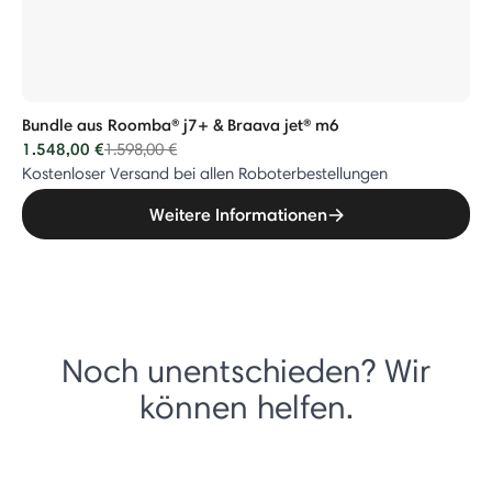
Bundle aus Roomba® j7+ & Braava jet® m6
1.548,00 €
Price reduced from
to
1.598,00 €
Kostenloser Versand bei allen Roboterbestellungen
Weitere Informationen
Noch unentschieden? Wir
können helfen.