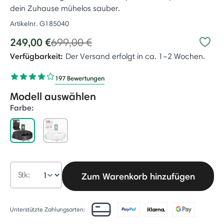
dein Zuhause mühelos sauber.
Artikelnr.
G185040
Price reduced from
to
249,00 €
699,00 €
Verfügbarkeit:
Der Versand erfolgt in ca. 1–2 Wochen.
197 Bewertungen
Modell auswählen
Farbe:
selected
Stk:
Zum Warenkorb hinzufügen
Unterstützte Zahlungsarten: