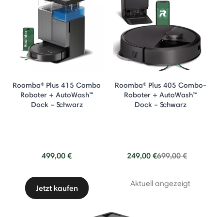
Roomba® Plus 415 Combo
Roomba® Plus 405 Combo-
Roboter + AutoWash™
Roboter + AutoWash™
Dock – Schwarz
Dock – Schwarz
Price reduced fr
to
499,00 €
249,00 €
699,00 €
Aktuell angezeigt
Jetzt kaufen