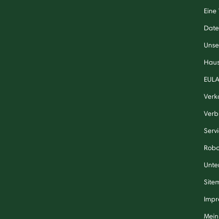
Eine
Date
Unse
Haus
EUL
Verk
Verb
Serv
Robo
Unte
Site
Impr
Mein