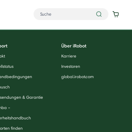
port
Über iRobot
akt
Karriere
llstatus
Investoren
andbedingungen
global.irobot.com
ausch
sendungen & Garantie
mba –
erheitshandbuch
orten finden