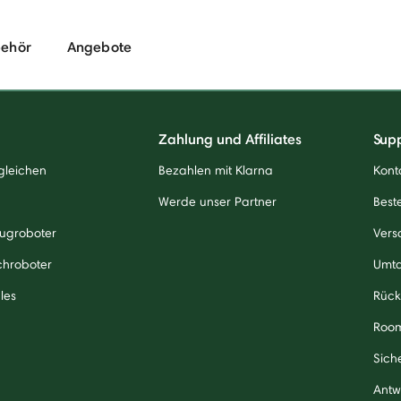
ehör
Angebote
Zahlung und Affiliates
Sup
gleichen
Bezahlen mit Klarna
Kont
Werde unser Partner
Beste
ugroboter
Vers
chroboter
Umt
les
Rück
Roo
Sich
Antw