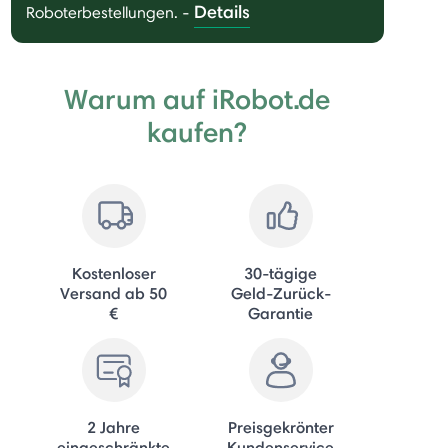
Details
Roboterbestellungen.
-
Warum auf iRobot.de
kaufen?
Kostenloser
30-tägige
Versand ab 50
Geld-Zurück-
€
Garantie
2 Jahre
Preisgekrönter
eingeschränkte
Kundenservice