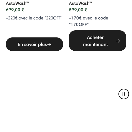
AutoWash™
AutoWash™
699,00 €
599,00 €
-170€ avec le code
-220€ avec le code "220OFF"
"170OFF"
Acheter
En savoir plus
maintenant
Pau