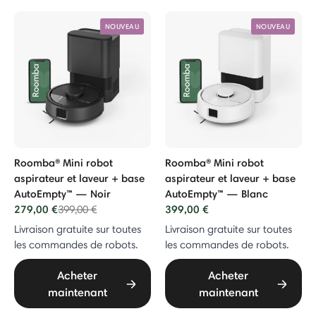
NOUVEAU
NOUVEAU
Roomba® Mini robot
Roomba® Mini robot
aspirateur et laveur + base
aspirateur et laveur + base
AutoEmpty™ — Noir
AutoEmpty™ — Blanc
279,00 €
Price reduced from
to
399,00 €
399,00 €
Livraison gratuite sur toutes
Livraison gratuite sur toutes
les commandes de robots.
les commandes de robots.
Acheter
Acheter
maintenant
maintenant