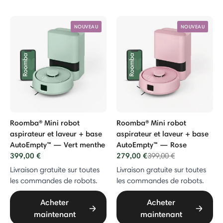
NOUVEAU
NOUVEAU
Roomba® Mini robot
Roomba® Mini robot
aspirateur et laveur + base
aspirateur et laveur + base
AutoEmpty™ — Vert menthe
AutoEmpty™ — Rose
399,00 €
279,00 €
Price reduced from
to
399,00 €
Livraison gratuite sur toutes
Livraison gratuite sur toutes
les commandes de robots.
les commandes de robots.
Acheter
Acheter
maintenant
maintenant