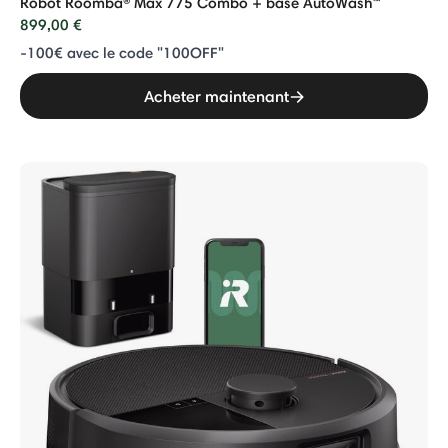
Robot Roomba® Max 775 Combo + base AutoWash™
899,00 €
-100€ avec le code "100OFF"
Acheter maintenant