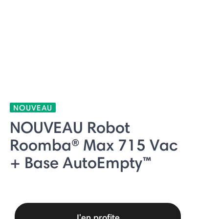
NOUVEAU
NOUVEAU Robot
Roomba® Max 715 Vac
+ Base AutoEmpty™
J'en profite