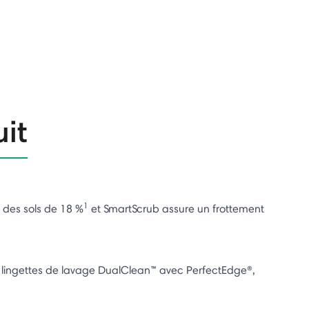
uit
1
 des sols de 18 %
et SmartScrub assure un frottement
s lingettes de lavage DualClean™ avec PerfectEdge®,