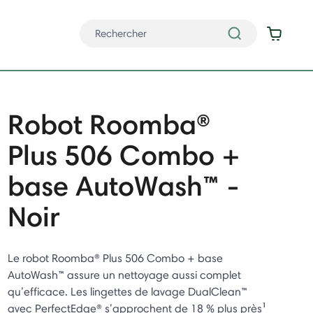
Robot Roomba®
Plus 506 Combo +
base AutoWash™ -
Noir
Le robot Roomba® Plus 506 Combo + base
AutoWash™ assure un nettoyage aussi complet
qu’efficace. Les lingettes de lavage DualClean™
avec PerfectEdge® s’approchent de 18 % plus près¹