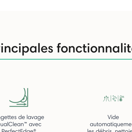
incipales fonctionnali
ngettes de lavage
Vide
ualClean™ avec
automatiqueme
PerfectEdge®
les débris, nettoi