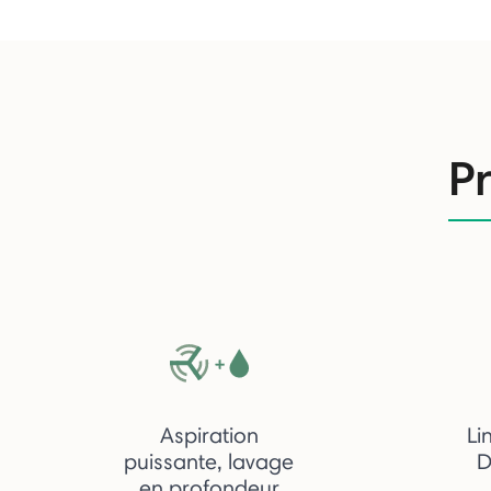
Pr
Aspiration
Li
puissante, lavage
D
en profondeur