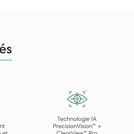
tés
Technologie IA
nt
PrecisionVision™ +
e et
ClearView™ Pro