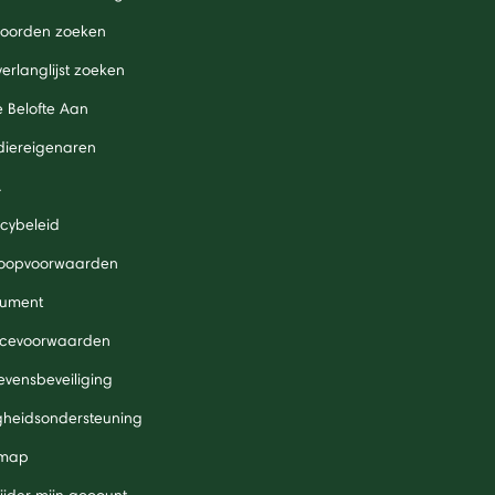
oorden zoeken
verlanglijst zoeken
 Belofte Aan
diereigenaren
A
acybeleid
oopvoorwaarden
ument
icevoorwaarden
vensbeveiliging
igheidsondersteuning
 map