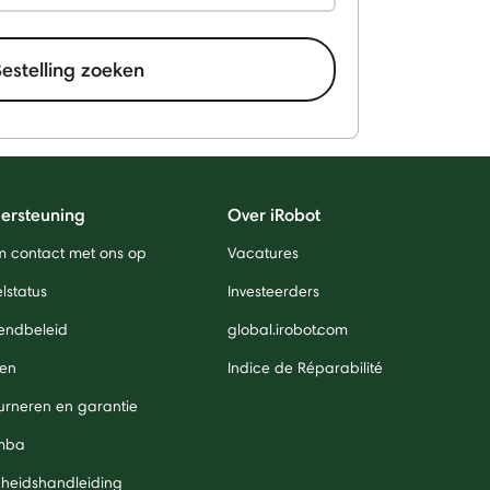
Bestelling zoeken
ersteuning
Over iRobot
 contact met ons op
Vacatures
lstatus
Investeerders
endbeleid
global.irobot.com
len
Indice de Réparabilité
urneren en garantie
mba
igheidshandleiding