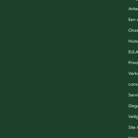
Antw
Een 
Onze
Huis
EUL
Priv
Verk
cons
Serv
Gege
Veil
Site