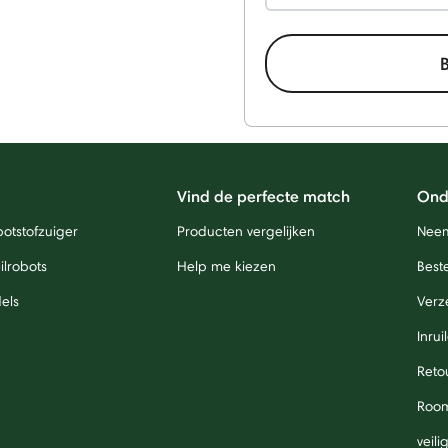
Vind de perfecte match
Ond
otstofzuiger
Producten vergelijken
Neem
lrobots
Help me kiezen
Beste
els
Verz
Inrui
Reto
Roo
veil