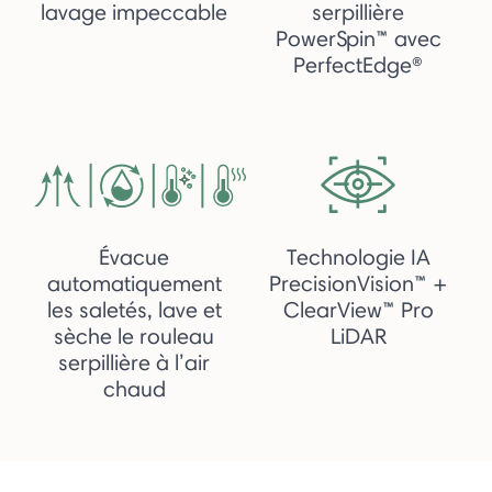
lavage impeccable
serpillière
PowerSpin™ avec
PerfectEdge®
Évacue
Technologie IA
automatiquement
PrecisionVision™ +
les saletés, lave et
ClearView™ Pro
sèche le rouleau
LiDAR
serpillière à l’air
chaud