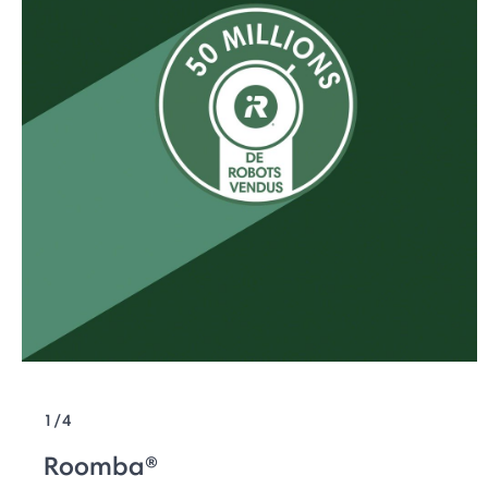
1/4
Roomba®