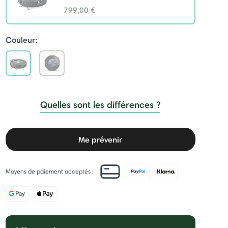
799,00 €
selected
Couleur:
selected
Quelles sont les différences ?
Me prévenir
Moyens de paiement acceptés :