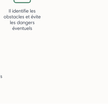
Il identifie les
obstacles et évite
les dangers
éventuels
is
¹