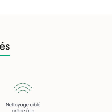
tés
Nettoyage ciblé
grâce à la