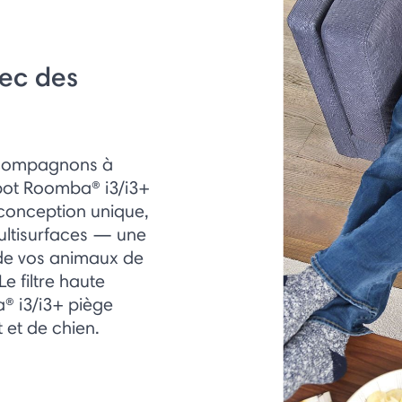
vec des
s compagnons à
obot Roomba® i3/i3+
conception unique,
ultisurfaces — une
s de vos animaux de
e filtre haute
a® i3/i3+ piège
 et de chien.