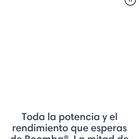
Pau
Toda la potencia y el
rendimiento que esperas
de Roomba®. La mitad de