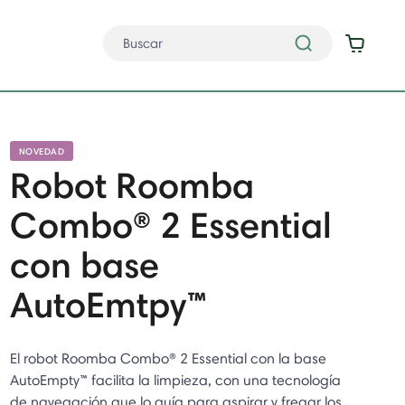
NOVEDAD
Robot Roomba
Combo® 2 Essential
con base
AutoEmtpy™
El robot Roomba Combo® 2 Essential con la base
AutoEmpty™ facilita la limpieza, con una tecnología
de navegación que lo guía para aspirar y fregar los