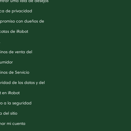
ntrar uma lista de desejos
tica de privacidad
romiso con dueños de
otas de iRobot
A
inos de venta del
umidor
inos de Servicio
ridad de los datos y del
t en iRobot
o a la seguridad
 del sitio
inar mi cuenta