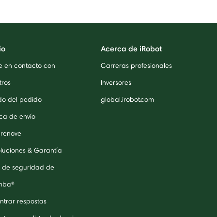
io
Acerca de iRobot
e en contacto con
Carreras profesionales
tros
Inversores
do del pedido
global.irobot.com
ica de envío
 renove
luciones & Garantía
 de seguridad de
mba®
ntrar respostas