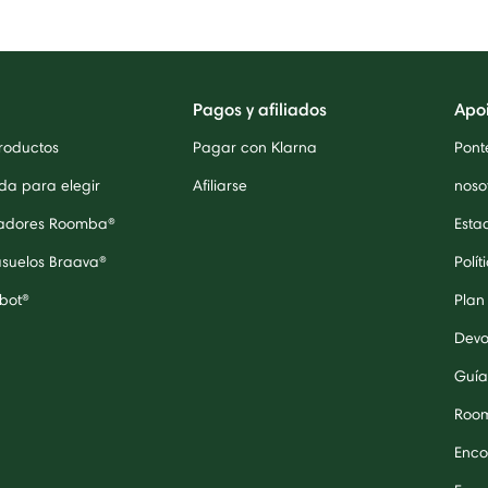
Pagos y afiliados
Apo
roductos
Pagar con Klarna
Pont
da para elegir
Afiliarse
noso
radores Roomba®
Esta
asuelos Braava®
Polít
bot®
Plan
Devo
Guía
Roo
Enco