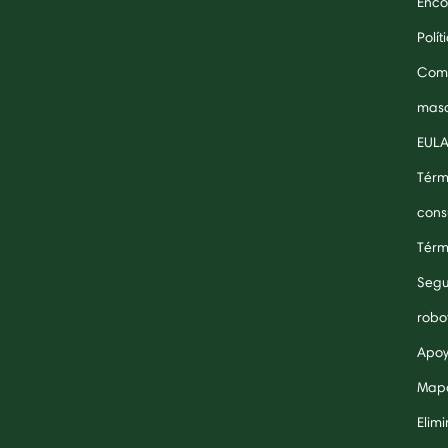
Enco
Polí
Comp
masc
EUL
Térm
cons
Térm
Segu
robo
Apoy
Mapa
Elim